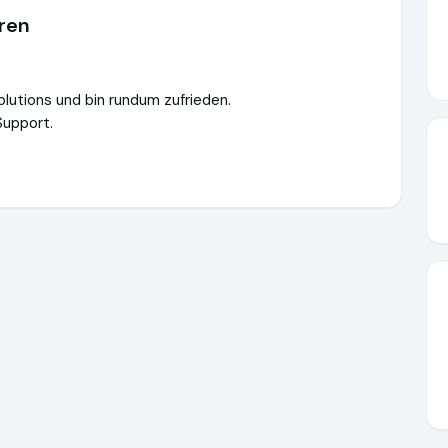
hren
solutions und bin rundum zufrieden.
Support.
utions.de