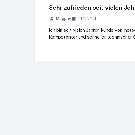
Sehr zufrieden seit vielen Ja
Moggus
19.12.2021
Ich bin seit vielen Jahren Kunde von Inet
Kompetenter und schneller technischer 
iNETsolutions.de e.K.
https://www.iNETsol