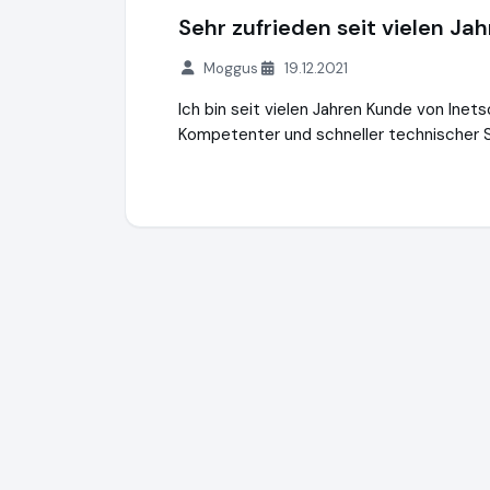
Sehr zufrieden seit vielen Ja
Moggus
19.12.2021
Ich bin seit vielen Jahren Kunde von Inet
Kompetenter und schneller technischer 
iNETsolutions.de e.K.
https://www.iNETsol