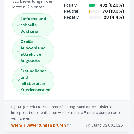
525 Bewertungen der
Positiv
432 (82.3%)
letzten 12 Monate.
Neutral
70 (13.3%)
Negativ
23 (4.4%)
Einfache und
schnelle
Buchung
Große
Auswahl und
attraktive
Angebote
Freundlicher
und
hilfsbereiter
Kundenservice
KI-generierte Zusammenfassung. Kann automatisierte
Interpretationen enthalten — für kritische Entscheidungen bitte
verifizieren.
Wie wir Bewertungen prüfen
Stand 02.08.2026