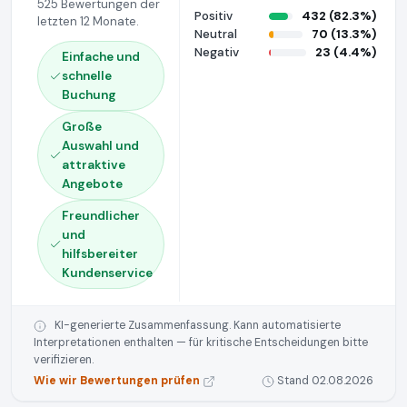
525 Bewertungen der
Positiv
432 (82.3%)
letzten 12 Monate.
Neutral
70 (13.3%)
Negativ
23 (4.4%)
Einfache und
schnelle
Buchung
Große
Auswahl und
attraktive
Angebote
Freundlicher
und
hilfsbereiter
Kundenservice
KI-generierte Zusammenfassung. Kann automatisierte
Interpretationen enthalten — für kritische Entscheidungen bitte
verifizieren.
Wie wir Bewertungen prüfen
Stand 02.08.2026