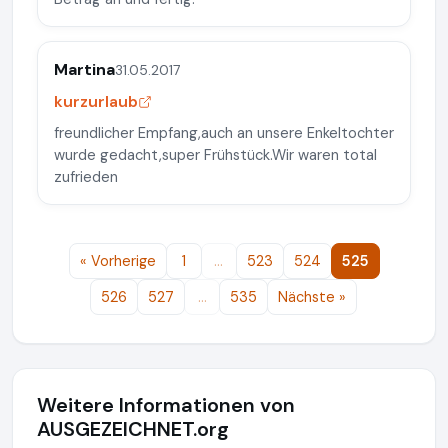
Martina
31.05.2017
kurzurlaub
freundlicher Empfang,auch an unsere Enkeltochter
wurde gedacht,super Frühstück.Wir waren total
zufrieden
« Vorherige
1
…
523
524
525
526
527
…
535
Nächste »
Weitere Informationen von
AUSGEZEICHNET.org