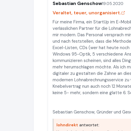
Sebastian Genschow
19.05.2020
Veraltet, teuer, unorganisiert.
Für meine Firma, ein StartUp im E-Mobi
verlässlichen Partner für die Lohnabre
mir modern. Das Personal versprach mir
und nach feststellen, dass die Methode
Excel-Listen, CDs (wer hat heute noch
Windows 95-Optik, 5 verschiedene Ansp
kommunizieren scheinen, sind alles Ding
mehr herumschlagen möchte. Als ich mir
digitaler zu gestalten die Zähne an die
modernen Lohnabrechnungsservice zu w
Knebelvertrag nun auch noch 12 Monate 
keine 5- mehr, sondern eine glatte 6. 
Sebastian Genschow, Gründer und Ges
lohndirekt
antwortet: