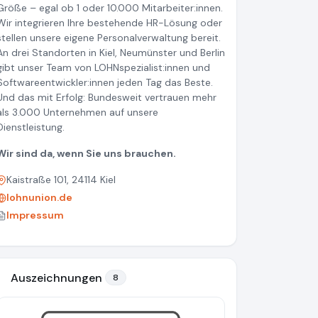
Größe – egal ob 1 oder 10.000 Mitarbeiter:innen.
Wir integrieren Ihre bestehende HR-Lösung oder
stellen unsere eigene Personalverwaltung bereit.
An drei Standorten in Kiel, Neumünster und Berlin
gibt unser Team von LOHNspezialist:innen und
Softwareentwickler:innen jeden Tag das Beste.
Und das mit Erfolg: Bundesweit vertrauen mehr
als 3.000 Unternehmen auf unsere
Dienstleistung.
Wir sind da, wenn Sie uns brauchen.
Kaistraße 101, 24114 Kiel
lohnunion.de
Impressum
Auszeichnungen
8