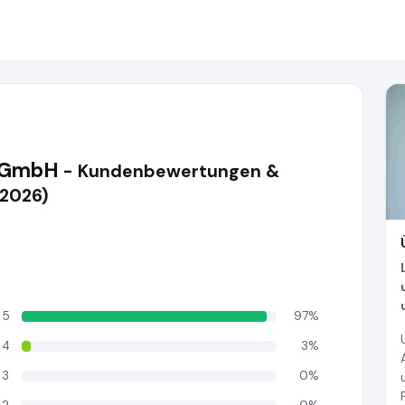
 GmbH
- Kundenbewertungen &
(2026)
5
97%
4
3%
3
0%