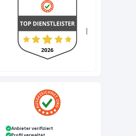
evious
Next
Anbieter verifiziert
✓
Profil verwaltet
✓