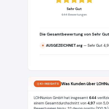
Sehr Gut
644 Bewertungen
Die Gesamtbewertung von Sehr Gut 
AUSGEZEICHNET.org
— Sehr Gut 4,9
★
Was Kunden über LOHN
KI-INSIGHTS
LOHNunion GmbH hat insgesamt
644
verifi
einem Gesamtdurchschnitt von
4,97
von 5,0
Bewertungen hinzu: 32 davon positiv (100 %),