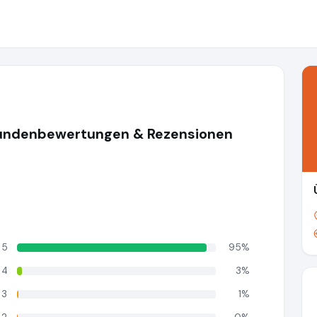
undenbewertungen & Rezensionen
5
95%
4
3%
3
1%