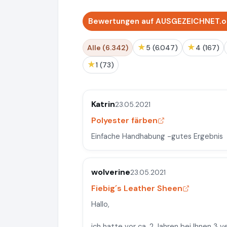
Bewertungen auf AUSGEZEICHNET.or
★
★
Alle (6.342)
5 (6.047)
4 (167)
★
1 (73)
Katrin
23.05.2021
Polyester färben
Einfache Handhabung -gutes Ergebnis
wolverine
23.05.2021
Fiebig´s Leather Sheen
Hallo,
ich hatte vor ca. 2 Jahren bei Ihnen 3 v