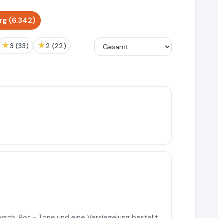
g (6.342)
★
★
3 (33)
2 (22)
ersch. Rot - Töne und eine Versiegelung bestellt.