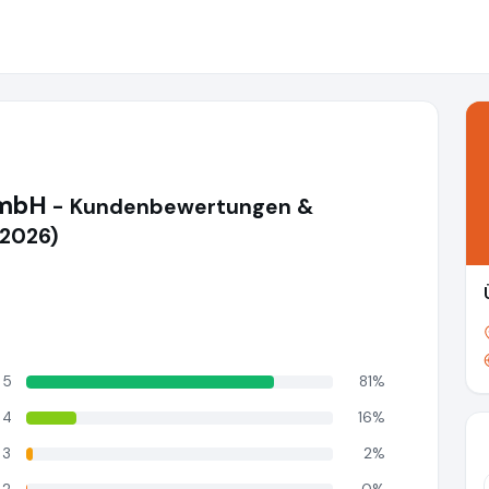
GmbH
- Kundenbewertungen &
(2026)
5
81%
4
16%
3
2%