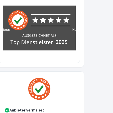
evious
Next
Anbieter verifiziert
✓