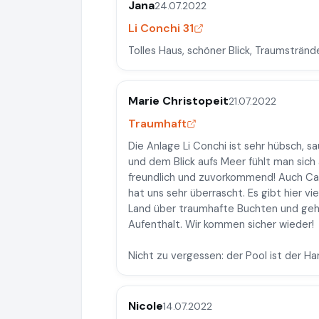
Jana
24.07.2022
Li Conchi 31
Tolles Haus, schöner Blick, Traumstränd
Marie Christopeit
21.07.2022
Traumhaft
Die Anlage Li Conchi ist sehr hübsch,
und dem Blick aufs Meer fühlt man sich
freundlich und zuvorkommend! Auch Cas
hat uns sehr überrascht. Es gibt hier v
Land über traumhafte Buchten und gehei
Aufenthalt. Wir kommen sicher wieder!
Nicht zu vergessen: der Pool ist der Ha
Nicole
14.07.2022