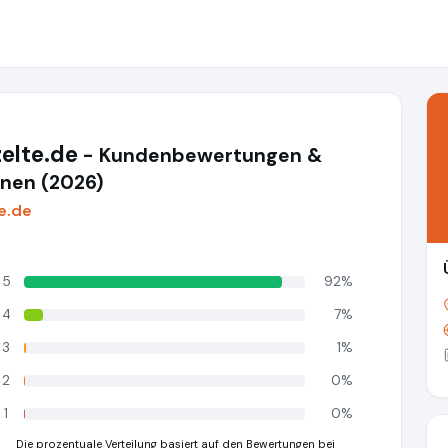
zelte.de
- Kundenbewertungen &
nen (2026)
te.de
5
92%
4
7%
3
1%
2
0%
1
0%
Die prozentuale Verteilung basiert auf den Bewertungen bei