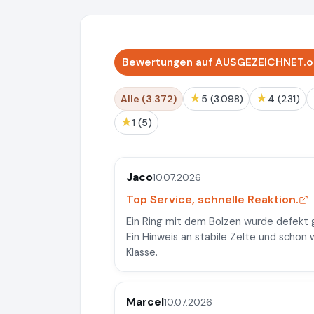
Bewertungen auf AUSGEZEICHNET.or
★
★
Alle (3.372)
5 (3.098)
4 (231)
★
1 (5)
Jaco
10.07.2026
Top Service, schnelle Reaktion.
Ein Ring mit dem Bolzen wurde defekt g
Ein Hinweis an stabile Zelte und schon
Klasse.
Marcel
10.07.2026