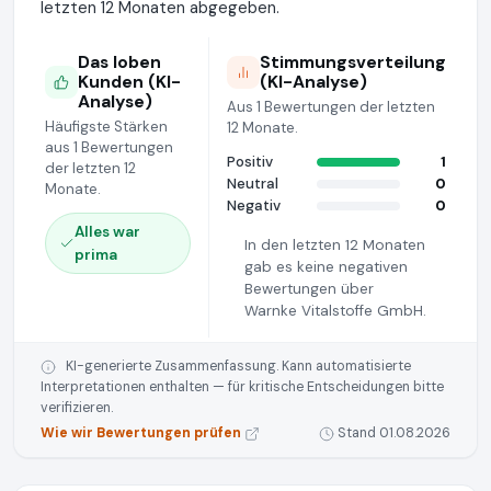
letzten 12 Monaten abgegeben.
Das loben
Stimmungsverteilung
Kunden (KI-
(KI-Analyse)
Analyse)
Aus 1 Bewertungen der letzten
Häufigste Stärken
12 Monate.
aus 1 Bewertungen
Positiv
1
der letzten 12
Neutral
0
Monate.
Negativ
0
Alles war
In den letzten 12 Monaten
prima
gab es keine negativen
Bewertungen über
Warnke Vitalstoffe GmbH.
KI-generierte Zusammenfassung. Kann automatisierte
Interpretationen enthalten — für kritische Entscheidungen bitte
verifizieren.
Wie wir Bewertungen prüfen
Stand 01.08.2026