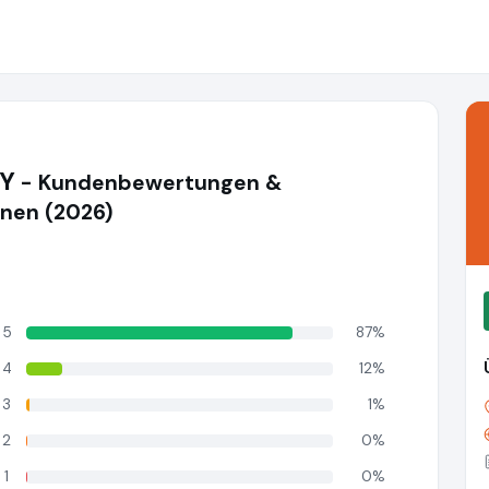
GY
- Kundenbewertungen &
nen (2026)
5
87%
4
12%
3
1%
2
0%
1
0%