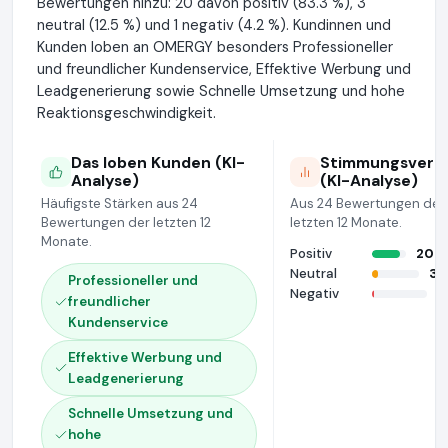
Bewertungen hinzu: 20 davon positiv (83.3 %), 3
neutral (12.5 %) und 1 negativ (4.2 %). Kundinnen und
Kunden loben an OMERGY besonders Professioneller
und freundlicher Kundenservice, Effektive Werbung und
Leadgenerierung sowie Schnelle Umsetzung und hohe
Reaktionsgeschwindigkeit.
Das loben Kunden (KI-
Stimmungsverte
Analyse)
(KI-Analyse)
Häufigste Stärken aus 24
Aus 24 Bewertungen der
Bewertungen der letzten 12
letzten 12 Monate.
Monate.
Positiv
20 (
Neutral
3 
Professioneller und
Negativ
1
freundlicher
Kundenservice
Effektive Werbung und
Leadgenerierung
Schnelle Umsetzung und
hohe