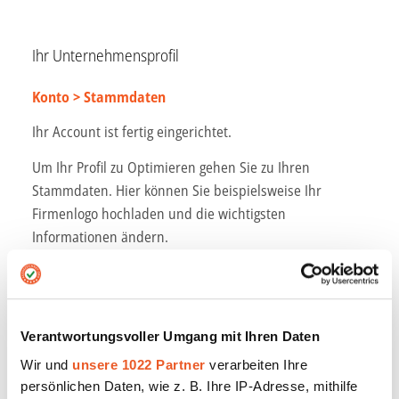
Ihr Unternehmensprofil
Konto > Stammdaten
Ihr Account ist fertig eingerichtet.
Um Ihr Profil zu Optimieren gehen Sie zu Ihren
Stammdaten. Hier können Sie beispielsweise Ihr
Firmenlogo hochladen und die wichtigsten
Informationen ändern.
1. Laden Sie Ihr Logo hoch
Dieses Logo wird so auf Ihrer öffentlichen Seite
Verantwortungsvoller Umgang mit Ihren Daten
mit Ihren Bewertungen angezeigt.
Wir und
unsere 1022 Partner
verarbeiten Ihre
Empfohlenes Seitenverhältnis: 1:1 oder
persönlichen Daten, wie z. B. Ihre IP-Adresse, mithilfe
3:1