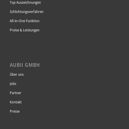
Top Auszeichnungen
– Datenschutzerklärung: [Datenschutz bei
ausgezeichnet.org]
Schlichtungsverfahren
(https://www.ausgezeichnet.org/datenschutz/)
All-In-One Funktion
Preise & Leistungen
AUBII GMBH
Über uns
Jobs
Partner
Kontakt
Presse