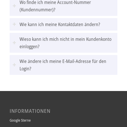
Wo finde ich meine Account‑Nummer
Identifizierung weiterer besuchter Onlineangebote, die
(Kundennummer)?
das Bewertungssystem nutzen, verwendet werden. Die
gesammelten Daten können zu Werbe- oder
Wie kann ich meine Kontaktdaten ändern?
Marktforschungszwecken in Nutzerprofilen verarbeitet
werden.
Wieso kann ich mich nicht in mein Kundenkonto
einloggen?
Rechtsgrundlage:
Die Verarbeitung basiert auf berechtigten Interessen
Wie ändere ich meine E‑Mail-Adresse für den
gemäß Art. 6 Abs. 1 S. 1 lit. f) DSGVO.
Login?
Details zum Bewertungsportal:
– Dienstanbieter: AUBII GmbH
– Adresse: Große Bleichen 21, 20354 Hamburg
INFORMATIONEN
– Website: [ausgezeichnet.org]
(https://www.ausgezeichnet.org/)
Google Sterne