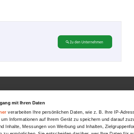
Zu den Unternehmen
GMBH
SERVICE
gang mit Ihren Daten
Hilfe-Center
ner
verarbeiten Ihre persönlichen Daten, wie z. B. Ihre IP-Adress
FAQ
 um Informationen auf Ihrem Gerät zu speichern und darauf zuz
nd Inhalte, Messungen von Werbung und Inhalten, Zielgruppenf
AGB
 zu ermöglichen. Sie entscheiden darüber, wer Ihre Daten für 