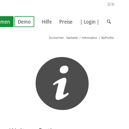
🇬🇧
hmen
Demo
Hilfe
Preise
| Login |
Du bist hier:
Startseite
/
Information
/
NoProfile