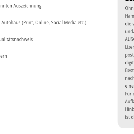
kannten Auszeichnung
Ohne
Hamb
tohaus (Print, Online, Social Media etc.)
die 
und/
AUSG
alitätsnachweis
Lize
post
bern
digi
Best
nach
eine
Für 
Aufk
Hinb
ist 