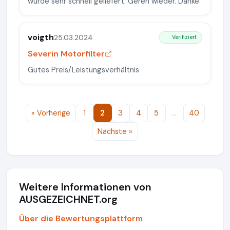
wurde sehr schnell geliefert. Geren wieder. Danke.
voigth
25.03.2024
Verifiziert
Severin Motorfilter
Gutes Preis/Leistungsverhältnis
« Vorherige
1
2
3
4
5
…
40
Nächste »
Weitere Informationen von
AUSGEZEICHNET.org
Über die Bewertungsplattform