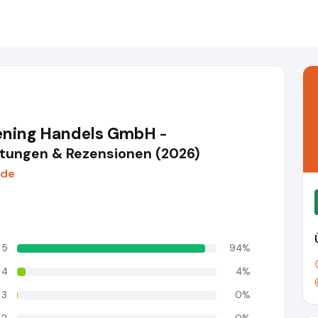
iening Handels GmbH
-
ungen & Rezensionen (2026)
.de
5
94%
4
4%
3
0%