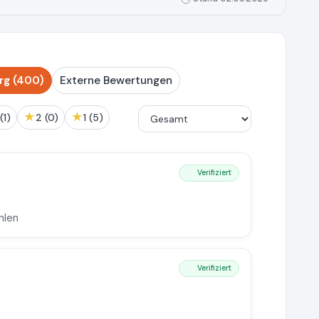
rg (400)
Externe Bewertungen
★
★
3 (1)
2 (0)
1 (5)
Verifiziert
hlen
Verifiziert