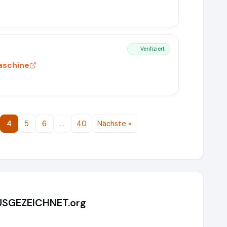
Verifiziert
aschine
4
5
6
…
40
Nächste »
AUSGEZEICHNET.org