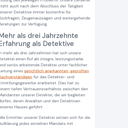
Lösung des jeweiligen Problems. Unsere Detektei
steht auch nach dem Abschluss der Tätigkeit
unserer Detektive immer kostenfrei für
Rückfragen, Zeugenaussagen und weitergehende
Beratungen zur Verfügung.
Mehr als drei Jahrzehnte
Erfahrung als Detektive
In mehr als drei Jahrzehnten hat sich unsere
Detektei einen Ruf als integre, leistungsstarke
und seriös arbeitende Detektei unter fachlicher
Leitung eines
gerichtlich anerkannten, geprüften
Sachverständigen
für das Detektei- und
Ermittlungsgewerbe erarbeitet. Dies hat zu
einem tiefen Vertrauensverhältnis zwischen den
Mandanten unserer Detektei, die wir begleiten
dürfen, deren Anwälten und den Detektiven
unseres Hauses geführt.
Alle Ermittler unserer Detektei setzen sich für die
Aufklärung jedes einzelnen Mandats mit