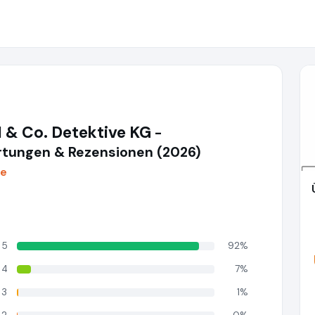
 & Co. Detektive KG
-
tungen & Rezensionen (2026)
de
5
92%
4
7%
3
1%