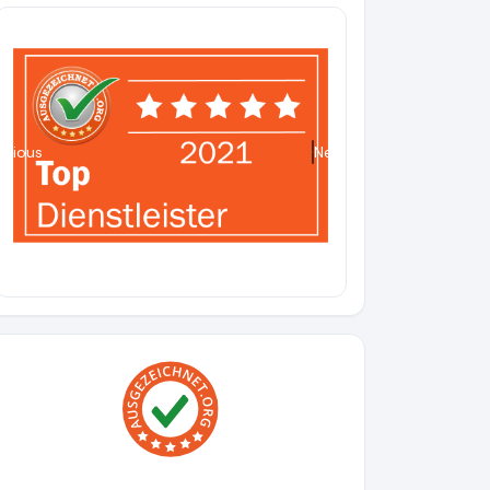
evious
Next