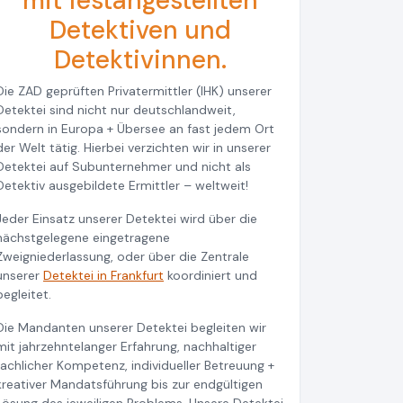
mit festangestellten
Detektiven und
Detektivinnen.
Die ZAD geprüften Privatermittler (IHK) unserer
Detektei sind nicht nur deutschlandweit,
sondern in Europa + Übersee an fast jedem Ort
der Welt tätig. Hierbei verzichten wir in unserer
Detektei auf Subunternehmer und nicht als
Detektiv ausgebildete Ermittler – weltweit!
Jeder Einsatz unserer Detektei wird über die
nächstgelegene eingetragene
Zweigniederlassung, oder über die Zentrale
unserer
Detektei in Frankfurt
koordiniert und
begleitet.
Die Mandanten unserer Detektei begleiten wir
mit jahrzehntelanger Erfahrung, nachhaltiger
fachlicher Kompetenz, individueller Betreuung +
kreativer Mandatsführung bis zur endgültigen