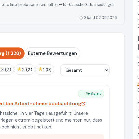
rte Interpretationen enthalten — für kritische Entscheidungen
Stand 02.08.2026
g (1.328)
Externe Bewertungen
★
★
★
3 (7)
2 (2)
1 (0)
Verifiziert
eit bei Arbeitnehmerbeobachtung
ssicher in vier Tagen ausgeführt. Unsere
erlagen extrem begeistert und meinten nur, dass
 noch nicht erlebt hätten.