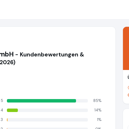
GmbH
- Kundenbewertungen &
(2026)
5
85%
4
14%
3
1%