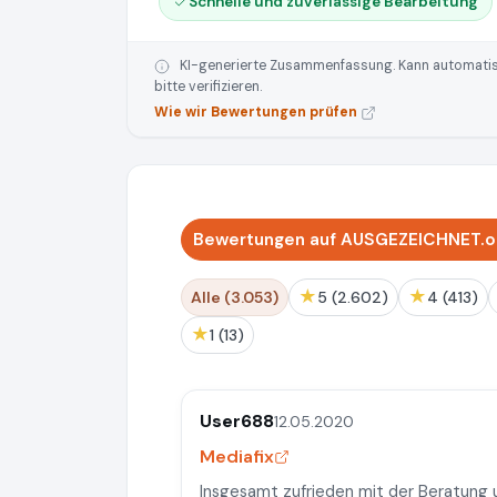
Schnelle und zuverlässige Bearbeitung
KI-generierte Zusammenfassung. Kann automatisie
bitte verifizieren.
Wie wir Bewertungen prüfen
Bewertungen auf AUSGEZEICHNET.or
★
★
Alle (3.053)
5 (2.602)
4 (413)
★
1 (13)
User688
12.05.2020
Mediafix
Insgesamt zufrieden mit der Beratung 