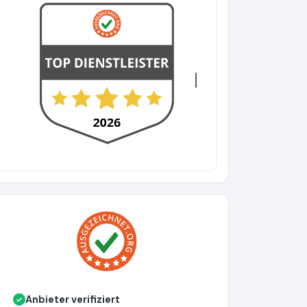
evious
Next
Anbieter verifiziert
✓