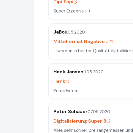
Tipi Topi
Super Ergebnis :-)
JaBo
11.05.2020
Mittelformat Negative ...
... werden in bester Qualität digitalisier
Henk Jansen
11.05.2020
Henk
Prima Firma.
Peter Schauer
07.05.2020
Digitalisierung Super 8
Alles sehr schnell preisangemessen und