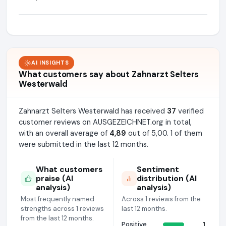
AI INSIGHTS
What customers say about Zahnarzt Selters
Westerwald
Zahnarzt Selters Westerwald has received
37
verified
customer reviews on AUSGEZEICHNET.org in total,
with an overall average of
4,89
out of 5,00. 1 of them
were submitted in the last 12 months.
What customers
Sentiment
praise (AI
distribution (AI
analysis)
analysis)
Most frequently named
Across 1 reviews from the
strengths across 1 reviews
last 12 months.
from the last 12 months.
Positive
1