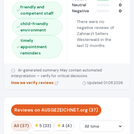
Neutral
0
friendly and
Negative
0
competent staff
There were no
child-friendly
negative reviews of
environment
Zahnarzt Selters
Westerwald in the
timely
last 12 months.
appointment
reminders
AI-generated summary. May contain automated
interpretation — verify for critical decisions.
How we verify reviews
Updated 01.08.2026
Reviews on AUSGEZEICHNET.org (37)
★
★
All (37)
5 (33)
4 (4)