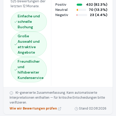
525 Bewertungen der
Positiv
432 (82.3%)
letzten 12 Monate.
Neutral
70 (13.3%)
Negativ
23 (4.4%)
Einfache und
schnelle
Buchung
Große
Auswahl und
attraktive
Angebote
Freundlicher
und
hilfsbereiter
Kundenservice
KI-generierte Zusammenfassung. Kann automatisierte
Interpretationen enthalten — für kritische Entscheidungen bitte
verifizieren.
Wie wir Bewertungen prüfen
Stand 02.08.2026