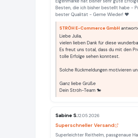
Eigenmarke hat bisher sehr gute Erfolge
Besten, die ich bisher bestellt habe -
bester Qualität - Gerne Wieder! ♥
STRÖH E-Commerce GmbH
antworte
Liebe Julia,
vielen lieben Dank für diese wunderb
Es freut uns total, dass du mit den P
tolle Erfolge sehen konntest.
Solche Rückmeldungen motivieren un
Ganz liebe Grüße
Dein Ströh-Team 🐎
Sabine S.
12.05.2026
Superschneller Versand
Superleichter Reithelm, passgenaue H