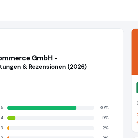
ommerce GmbH
-
ungen & Rezensionen (2026)
5
80%
4
9%
3
2%