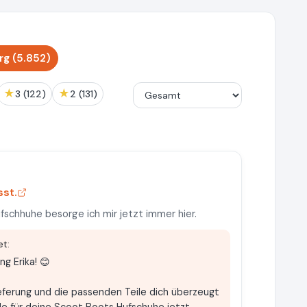
g (5.852)
★
★
3 (122)
2 (131)
sst.
schhuhe besorge ich mir jetzt immer hier.
t:
g Erika! 😊
Lieferung und die passenden Teile dich überzeugt