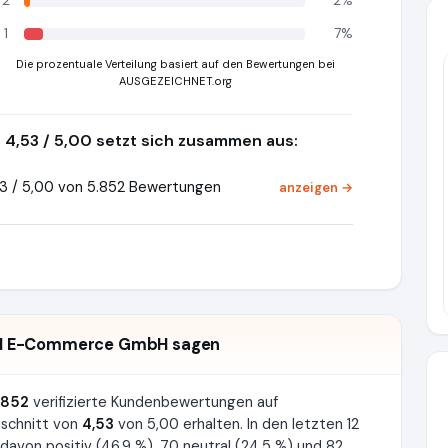
2
2%
1
7%
Die prozentuale Verteilung basiert auf den Bewertungen bei
AUSGEZEICHNET.org
4,53 / 5,00 setzt sich zusammen aus:
3 / 5,00 von 5.852 Bewertungen
anzeigen →
H E-Commerce GmbH sagen
852
verifizierte Kundenbewertungen auf
schnitt von
4,53
von 5,00 erhalten. In den letzten 12
von positiv (46.9 %), 70 neutral (24.5 %) und 82