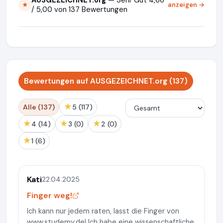
anzeigen →
★
/ 5,00 von 137 Bewertungen
Bewertungen auf AUSGEZEICHNET.org (137)
★
Alle (137)
5 (117)
★
★
★
4 (14)
3 (0)
2 (0)
★
1 (6)
Kati
22.04.2025
Finger weg!
Ich kann nur jedem raten, lasst die Finger von
www.studemy.de! Ich habe eine wissenschaftliche