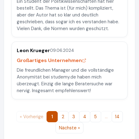
Ein Student der Politikwissenschaften hat hier
bestellt. Das Thema ist (für mich) kompliziert,
aber der Autor hat so klar und deutlich
geschrieben, dass sogar ich es verstanden habe.
Vielen Dank, die Normen wurden geschützt.
Leon Krueger
09.06.2024
Großartiges Unternehmen
Die freundlichen Manager und die vollständige
Anonymität bei studemy.de haben mich
überzeugt. Einzig die lange Beratersuche war
nervig. Insgesamt empfehlenswert!
« Vorherige
1
2
3
4
5
…
14
Nächste »