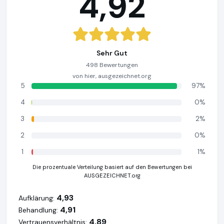
4,92
Sehr Gut
498 Bewertungen
von hier, ausgezeichnet.org
5
97%
4
0%
3
2%
2
0%
1
1%
Die prozentuale Verteilung basiert auf den Bewertungen bei
AUSGEZEICHNET.org
4,93
Aufklärung:
4,91
Behandlung:
4,89
Vertrauensverhältnis: