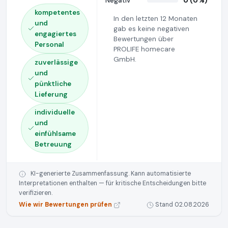
Negativ
0 (0%)
kompetentes
In den letzten 12 Monaten
und
gab es keine negativen
engagiertes
Bewertungen über
Personal
PROLIFE homecare
GmbH.
zuverlässige
und
pünktliche
Lieferung
individuelle
und
einfühlsame
Betreuung
KI-generierte Zusammenfassung. Kann automatisierte
Interpretationen enthalten — für kritische Entscheidungen bitte
verifizieren.
Wie wir Bewertungen prüfen
Stand 02.08.2026