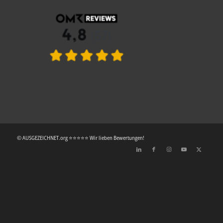
© AUSGEZEICHNET.org ⭐⭐⭐⭐⭐ Wir lieben Bewertungen!