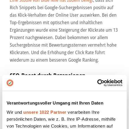
Rich Snippets bei Google-Suchergebnissen positiv auf
das Klick-Verhalten der Online User auswirken. Bei den
Top-Ergebnissen mit optischen und inhaltlichen
Ergänzungen wurde eine Steigerung der Klickrate um 13
Prozent nachgewiesen. Dabei bekommen vor allem
Suchergebnisse mit Bewertungssternen vermehrt hohe
Klickraten. Und die Erhöhung der Click Rate führt
wiederum zu einem besseren Google Ranking.
SEO-Boost durch Rezensionen
Eine Rezension wird noch wertvoller für ein
Unternehmen, wenn sie einen Erfahrungsbericht
enthält. Denn der so stattfindende regelmäßige
Verantwortungsvoller Umgang mit Ihren Daten
Austausch mit Ihren Kunden sowie das kontinuierliche
Wir und
unsere 1022 Partner
verarbeiten Ihre
Erstellen von relevantem, frischem User Generated
persönlichen Daten, wie z. B. Ihre IP-Adresse, mithilfe
Content können zu einer höheren Position bei den
von Technologien wie Cookies, um Informationen auf