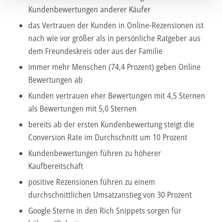
Wir verwenden Cookies, um Inhalte und Anzeigen zu
Kundenbewertungen anderer Käufer
personalisieren, Funktionen für soziale Medien anbieten
das Vertrauen der Kunden in Online-Rezensionen ist
zu können und die Zugriffe auf unsere Website zu
nach wie vor größer als in persönliche Ratgeber aus
analysieren. Außerdem geben wir Informationen zu Ihrer
dem Freundeskreis oder aus der Familie
Verwendung unserer Website an unsere Partner für
soziale Medien, Werbung und Analysen weiter. Unsere
immer mehr Menschen (74,4 Prozent) geben Online
Partner führen diese Informationen möglicherweise mit
Bewertungen ab
weiteren Daten zusammen, die Sie ihnen bereitgestellt
Kunden vertrauen eher Bewertungen mit 4,5 Sternen
haben oder die sie im Rahmen Ihrer Nutzung der Dienste
als Bewertungen mit 5,0 Sternen
gesammelt haben.
bereits ab der ersten Kundenbewertung steigt die
Unsere Datenschutzerklärung finden sie
hier
.
Conversion Rate im Durchschnitt um 10 Prozent
Kundenbewertungen führen zu höherer
Kaufbereitschaft
positive Rezensionen führen zu einem
durchschnittlichen Umsatzanstieg von 30 Prozent
Google Sterne in den Rich Snippets sorgen für