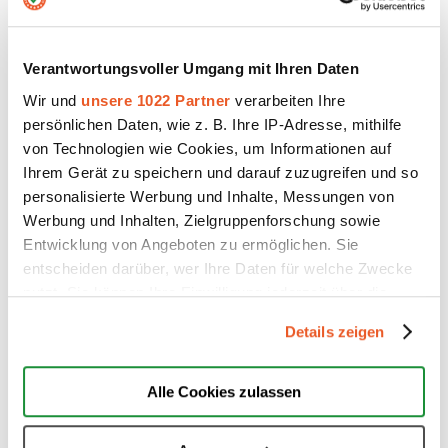
Merchant Center Konto zur
Verfügung.
Verantwortungsvoller Umgang mit Ihren Daten
So geht´s
Wir und
unsere 1022 Partner
verarbeiten Ihre
persönlichen Daten, wie z. B. Ihre IP-Adresse, mithilfe
Loggen Sie sich in Ihren Account
von Technologien wie Cookies, um Informationen auf
ein > Navigation > Konto >
Ihrem Gerät zu speichern und darauf zuzugreifen und so
Verfügbare Features >
personalisierte Werbung und Inhalte, Messungen von
Produktbewertungen
Werbung und Inhalten, Zielgruppenforschung sowie
Entwicklung von Angeboten zu ermöglichen. Sie
Zur Anleitung
entscheiden darüber, wer Ihre Daten für welche Zwecke
nutzt. Sie können Ihre Einwilligung jederzeit über die
Cookie-Erklärung oder durch Klicken auf das Privacy
Details zeigen
Trigger Symbol ändern oder widerrufen
Wenn Sie es erlauben, würden wir auch gerne:
Alle Cookies zulassen
Informationen über Ihre geografische Lage erfassen,
welche bis auf einige Meter genau sein können