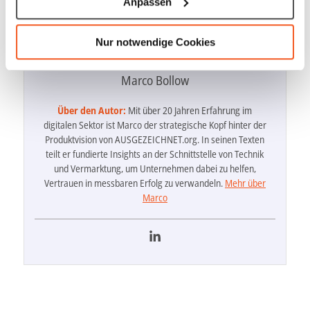
Anpassen
Ihr Gerät durch aktives Scannen nach bestimmten
Merkmalen (Fingerprinting) identifizieren
Nur notwendige Cookies
Erfahren Sie mehr darüber, wie Ihre persönlichen Daten
verarbeitet werden, und legen Sie Ihre Präferenzen im
Marco Bollow
Abschnitt Einzelheiten
fest.
Über den Autor:
Mit über 20 Jahren Erfahrung im
Wir verwenden Cookies, um Inhalte und Anzeigen zu
digitalen Sektor ist Marco der strategische Kopf hinter der
personalisieren, Funktionen für soziale Medien anbieten
Produktvision von AUSGEZEICHNET.org. In seinen Texten
zu können und die Zugriffe auf unsere Website zu
teilt er fundierte Insights an der Schnittstelle von Technik
analysieren. Außerdem geben wir Informationen zu Ihrer
und Vermarktung, um Unternehmen dabei zu helfen,
Verwendung unserer Website an unsere Partner für
Vertrauen in messbaren Erfolg zu verwandeln.
Mehr über
soziale Medien, Werbung und Analysen weiter. Unsere
Marco
Partner führen diese Informationen möglicherweise mit
weiteren Daten zusammen, die Sie ihnen bereitgestellt
haben oder die sie im Rahmen Ihrer Nutzung der Dienste
gesammelt haben.
Unsere Datenschutzerklärung finden sie
hier
.