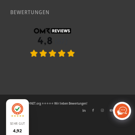
BEWERTUNGEN
© AUSGEZEICHNET.org ⭐⭐⭐⭐⭐ Wir lieben Bewertungen!
SEHR GUT
4,92