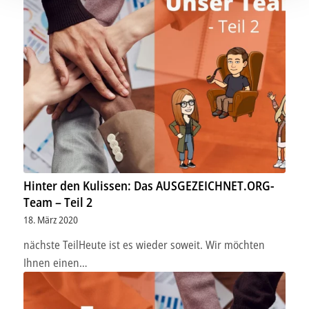
personalisieren, Funktionen für soziale Medien anbieten
zu können und die Zugriffe auf unsere Website zu
analysieren. Außerdem geben wir Informationen zu Ihrer
Verwendung unserer Website an unsere Partner für
soziale Medien, Werbung und Analysen weiter. Unsere
Partner führen diese Informationen möglicherweise mit
weiteren Daten zusammen, die Sie ihnen bereitgestellt
haben oder die sie im Rahmen Ihrer Nutzung der Dienste
gesammelt haben.
Unsere Datenschutzerklärung finden sie
hier
.
Hinter den Kulissen: Das AUSGEZEICHNET.ORG-
Team – Teil 2
18. März 2020
nächste TeilHeute ist es wieder soweit. Wir möchten
Ihnen einen…