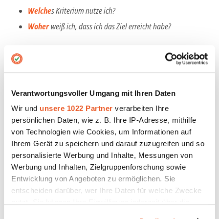
Welche
s Kriterium nutze ich?
Woher
weiß ich, dass ich das Ziel erreicht habe?
Achievable
Verantwortungsvoller Umgang mit Ihren Daten
Zu Beginn wurde thematisiert, dass SMART-Ziele
motivieren können. Das können sie jedoch nur, wenn
Wir und
unsere 1022 Partner
verarbeiten Ihre
sie auch tatsächlich
erreichbar
sind – und zwar
in den
persönlichen Daten, wie z. B. Ihre IP-Adresse, mithilfe
von Technologien wie Cookies, um Informationen auf
Augen aller Beteiligten
. Wirken Ziele zu utopisch, wird
Ihrem Gerät zu speichern und darauf zuzugreifen und so
schnell kapituliert und jeglicher Fortschritt ist
personalisierte Werbung und Inhalte, Messungen von
unwahrscheinlich. Nichtsdestotrotz sollten gesteckte
Werbung und Inhalten, Zielgruppenforschung sowie
Ziele natürlich eine gewisse
Herausforderung
Entwicklung von Angeboten zu ermöglichen. Sie
darstellen, um zum kreativen Denken anzuregen.
entscheiden darüber, wer Ihre Daten für welche Zwecke
Zu beantwortende Fragen:
nutzt. Sie können Ihre Einwilligung jederzeit über die
Cookie-Erklärung oder durch Klicken auf das Privacy