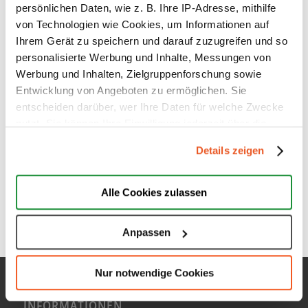
persönlichen Daten, wie z. B. Ihre IP-Adresse, mithilfe
von Technologien wie Cookies, um Informationen auf
Ihrem Gerät zu speichern und darauf zuzugreifen und so
personalisierte Werbung und Inhalte, Messungen von
Werbung und Inhalten, Zielgruppenforschung sowie
Integration Ihrer Kundenbewertungen auf
Entwicklung von Angeboten zu ermöglichen. Sie
Facebook
entscheiden darüber, wer Ihre Daten für welche Zwecke
8. Januar 2018
nutzt. Sie können Ihre Einwilligung jederzeit über die
Happy New Year - wir wünschen Ihnen ein gesundes
Cookie-Erklärung oder durch Klicken auf das Privacy
Details zeigen
Trigger Symbol ändern oder widerrufen
und frohes…
Wenn Sie es erlauben, würden wir auch gerne:
Alle Cookies zulassen
Informationen über Ihre geografische Lage erfassen,
welche bis auf einige Meter genau sein können
Anpassen
Ihr Gerät durch aktives Scannen nach bestimmten
Merkmalen (Fingerprinting) identifizieren
Nur notwendige Cookies
Erfahren Sie mehr darüber, wie Ihre persönlichen Daten
verarbeitet werden, und legen Sie Ihre Präferenzen im
INFORMATIONEN