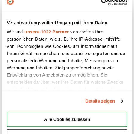
Verantwortungsvoller Umgang mit Ihren Daten
Wir und
unsere 1022 Partner
verarbeiten Ihre
persönlichen Daten, wie z. B. Ihre IP-Adresse, mithilfe
von Technologien wie Cookies, um Informationen auf
Ihrem Gerät zu speichern und darauf zuzugreifen und so
Review API
personalisierte Werbung und Inhalte, Messungen von
11. Juli 2024
Werbung und Inhalten, Zielgruppenforschung sowie
Entwicklung von Angeboten zu ermöglichen. Sie
entscheiden darüber, wer Ihre Daten für welche Zwecke
nutzt. Sie können Ihre Einwilligung jederzeit über die
Cookie-Erklärung oder durch Klicken auf das Privacy
Details zeigen
Trigger Symbol ändern oder widerrufen
Wenn Sie es erlauben, würden wir auch gerne:
Alle Cookies zulassen
Informationen über Ihre geografische Lage erfassen,
welche bis auf einige Meter genau sein können