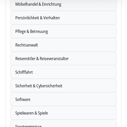
Möbelhandel & Einrichtung
personalisieren, Funktionen für soziale Medien anbieten
zu können und die Zugriffe auf unsere Website zu
Persönlichkeit & Verhalten
analysieren. Außerdem geben wir Informationen zu Ihrer
Verwendung unserer Website an unsere Partner für
Pflege & Betreuung
soziale Medien, Werbung und Analysen weiter. Unsere
Partner führen diese Informationen möglicherweise mit
Rechtsanwalt
weiteren Daten zusammen, die Sie ihnen bereitgestellt
haben oder die sie im Rahmen Ihrer Nutzung der Dienste
Reisemittler & Reiseveranstalter
gesammelt haben.
Schifffahrt
Unsere Datenschutzerklärung finden sie
hier
.
Sicherheit & Cybersicherheit
Software
Spielwaren & Spiele
Sportereignisse