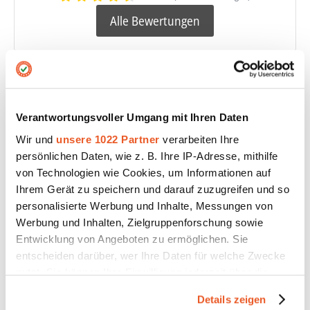
Alle Bewertungen
Zeige 1-10 von 34 organizations
Verantwortungsvoller Umgang mit Ihren Daten
1
2
3
4
Weiter
Wir und
unsere 1022 Partner
verarbeiten Ihre
persönlichen Daten, wie z. B. Ihre IP-Adresse, mithilfe
von Technologien wie Cookies, um Informationen auf
Ihrem Gerät zu speichern und darauf zuzugreifen und so
Branchen / Kategorien
personalisierte Werbung und Inhalte, Messungen von
Werbung und Inhalten, Zielgruppenforschung sowie
☆ ÜBERSICHT ☆
Entwicklung von Angeboten zu ermöglichen. Sie
entscheiden darüber, wer Ihre Daten für welche Zwecke
Abfallwirtschaft
nutzt. Sie können Ihre Einwilligung jederzeit über die
Cookie-Erklärung oder durch Klicken auf das Privacy
Details zeigen
App Entwicklung
Trigger Symbol ändern oder widerrufen