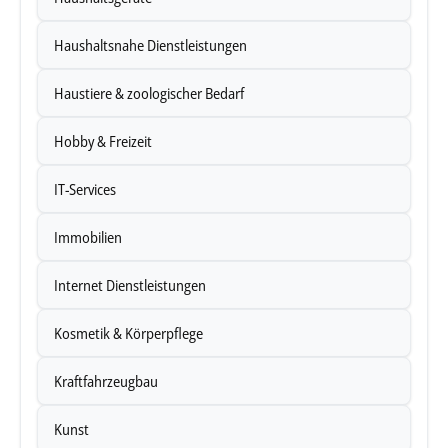
soziale Medien, Werbung und Analysen weiter. Unsere
Haushaltsnahe Dienstleistungen
Partner führen diese Informationen möglicherweise mit
weiteren Daten zusammen, die Sie ihnen bereitgestellt
Haustiere & zoologischer Bedarf
haben oder die sie im Rahmen Ihrer Nutzung der Dienste
gesammelt haben.
Hobby & Freizeit
Unsere Datenschutzerklärung finden sie
hier
.
IT-Services
Immobilien
Internet Dienstleistungen
Kosmetik & Körperpflege
Kraftfahrzeugbau
Kunst