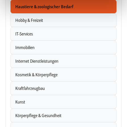
Abschnitt Einzelheiten
fest.
Haustiere & zoologischer Bedarf
Wir verwenden Cookies, um Inhalte und Anzeigen zu
Hobby & Freizeit
personalisieren, Funktionen für soziale Medien anbieten
zu können und die Zugriffe auf unsere Website zu
IT-Services
analysieren. Außerdem geben wir Informationen zu Ihrer
Verwendung unserer Website an unsere Partner für
Immobilien
soziale Medien, Werbung und Analysen weiter. Unsere
Partner führen diese Informationen möglicherweise mit
Internet Dienstleistungen
weiteren Daten zusammen, die Sie ihnen bereitgestellt
haben oder die sie im Rahmen Ihrer Nutzung der Dienste
Kosmetik & Körperpflege
gesammelt haben.
Kraftfahrzeugbau
Unsere Datenschutzerklärung finden sie
hier
.
Kunst
Körperpflege & Gesundheit