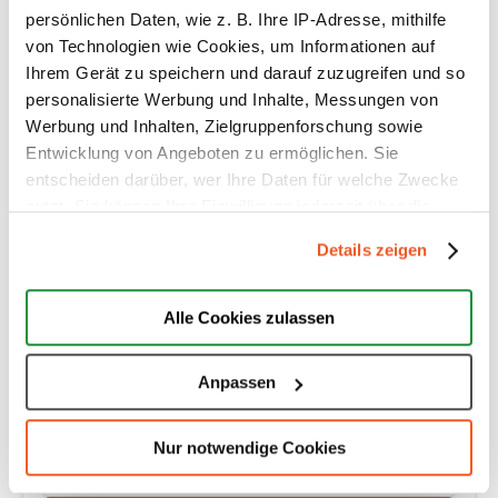
persönlichen Daten, wie z. B. Ihre IP-Adresse, mithilfe
Finanzmarkt
von Technologien wie Cookies, um Informationen auf
Ihrem Gerät zu speichern und darauf zuzugreifen und so
Freizeitsport
personalisierte Werbung und Inhalte, Messungen von
Werbung und Inhalten, Zielgruppenforschung sowie
Garten & Heimwerken
Entwicklung von Angeboten zu ermöglichen. Sie
entscheiden darüber, wer Ihre Daten für welche Zwecke
Gastronomie
nutzt. Sie können Ihre Einwilligung jederzeit über die
Cookie-Erklärung oder durch Klicken auf das Privacy
Details zeigen
Gesundheitswesen
Trigger Symbol ändern oder widerrufen
Großhandel
Wenn Sie es erlauben, würden wir auch gerne:
Alle Cookies zulassen
Informationen über Ihre geografische Lage erfassen,
Handwerk
welche bis auf einige Meter genau sein können
Anpassen
Ihr Gerät durch aktives Scannen nach bestimmten
Haushaltsgeräte
Merkmalen (Fingerprinting) identifizieren
Nur notwendige Cookies
Erfahren Sie mehr darüber, wie Ihre persönlichen Daten
Haushaltsnahe Dienstleistungen
verarbeitet werden, und legen Sie Ihre Präferenzen im