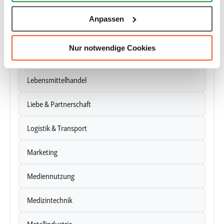
Informationen über Ihre geografische Lage erfassen,
Künstliche Intelligenz
welche bis auf einige Meter genau sein können
Anpassen
Ihr Gerät durch aktives Scannen nach bestimmten
Landwirtschaft
Merkmalen (Fingerprinting) identifizieren
Nur notwendige Cookies
Erfahren Sie mehr darüber, wie Ihre persönlichen Daten
Lebensmittel & Ernährung
verarbeitet werden, und legen Sie Ihre Präferenzen im
Abschnitt Einzelheiten
fest.
Lebensmittelhandel
Wir verwenden Cookies, um Inhalte und Anzeigen zu
Liebe & Partnerschaft
personalisieren, Funktionen für soziale Medien anbieten
zu können und die Zugriffe auf unsere Website zu
Logistik & Transport
analysieren. Außerdem geben wir Informationen zu Ihrer
Verwendung unserer Website an unsere Partner für
Marketing
soziale Medien, Werbung und Analysen weiter. Unsere
Partner führen diese Informationen möglicherweise mit
Mediennutzung
weiteren Daten zusammen, die Sie ihnen bereitgestellt
haben oder die sie im Rahmen Ihrer Nutzung der Dienste
Medizintechnik
gesammelt haben.