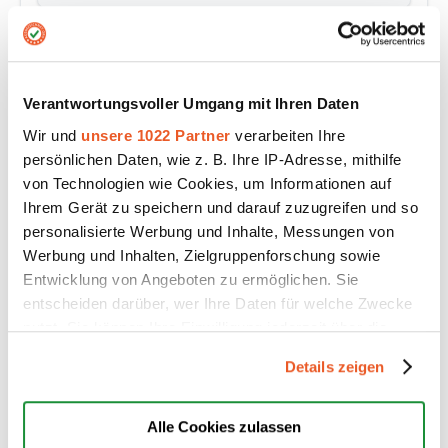
Haustiere & zoologischer Bedarf
Hobby & Freizeit
Verantwortungsvoller Umgang mit Ihren Daten
IT-Services
Wir und
unsere 1022 Partner
verarbeiten Ihre
persönlichen Daten, wie z. B. Ihre IP-Adresse, mithilfe
Immobilien
von Technologien wie Cookies, um Informationen auf
Ihrem Gerät zu speichern und darauf zuzugreifen und so
Internet Dienstleistungen
personalisierte Werbung und Inhalte, Messungen von
Werbung und Inhalten, Zielgruppenforschung sowie
Kosmetik & Körperpflege
Entwicklung von Angeboten zu ermöglichen. Sie
entscheiden darüber, wer Ihre Daten für welche Zwecke
Kraftfahrzeugbau
nutzt. Sie können Ihre Einwilligung jederzeit über die
Cookie-Erklärung oder durch Klicken auf das Privacy
Details zeigen
Kunst
Trigger Symbol ändern oder widerrufen
Körperpflege & Gesundheit
Wenn Sie es erlauben, würden wir auch gerne:
Alle Cookies zulassen