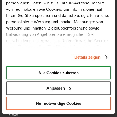
persönlichen Daten, wie z. B. Ihre IP-Adresse, mithilfe
Google Sterne
von Technologien wie Cookies, um Informationen auf
Top Auszeichnungen
Ihrem Gerät zu speichern und darauf zuzugreifen und so
personalisierte Werbung und Inhalte, Messungen von
Schlichtungsverfahren
Werbung und Inhalten, Zielgruppenforschung sowie
All-In-One Funktion
Entwicklung von Angeboten zu ermöglichen. Sie
Preise & Leistungen
entscheiden darüber, wer Ihre Daten für welche Zwecke
nutzt. Sie können Ihre Einwilligung jederzeit über die
Cookie-Erklärung oder durch Klicken auf das Privacy
Details zeigen
Trigger Symbol ändern oder widerrufen
AUBII GMBH
Wenn Sie es erlauben, würden wir auch gerne:
Alle Cookies zulassen
Informationen über Ihre geografische Lage erfassen,
Über uns
welche bis auf einige Meter genau sein können
Anpassen
Jobs
Ihr Gerät durch aktives Scannen nach bestimmten
Partner
Merkmalen (Fingerprinting) identifizieren
Nur notwendige Cookies
Erfahren Sie mehr darüber, wie Ihre persönlichen Daten
Kontakt
verarbeitet werden, und legen Sie Ihre Präferenzen im
Presse