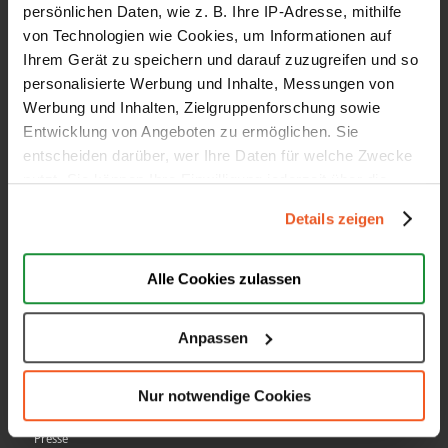
persönlichen Daten, wie z. B. Ihre IP-Adresse, mithilfe
Google Sterne
von Technologien wie Cookies, um Informationen auf
Top Auszeichnungen
Ihrem Gerät zu speichern und darauf zuzugreifen und so
personalisierte Werbung und Inhalte, Messungen von
Schlichtungsverfahren
Werbung und Inhalten, Zielgruppenforschung sowie
All-In-One Funktion
Entwicklung von Angeboten zu ermöglichen. Sie
Preise & Leistungen
entscheiden darüber, wer Ihre Daten für welche Zwecke
nutzt. Sie können Ihre Einwilligung jederzeit über die
Cookie-Erklärung oder durch Klicken auf das Privacy
Details zeigen
Trigger Symbol ändern oder widerrufen
AUBII GMBH
Wenn Sie es erlauben, würden wir auch gerne:
Alle Cookies zulassen
Informationen über Ihre geografische Lage erfassen,
Über uns
welche bis auf einige Meter genau sein können
Anpassen
Jobs
Ihr Gerät durch aktives Scannen nach bestimmten
Partner
Merkmalen (Fingerprinting) identifizieren
Nur notwendige Cookies
Erfahren Sie mehr darüber, wie Ihre persönlichen Daten
Kontakt
verarbeitet werden, und legen Sie Ihre Präferenzen im
Presse