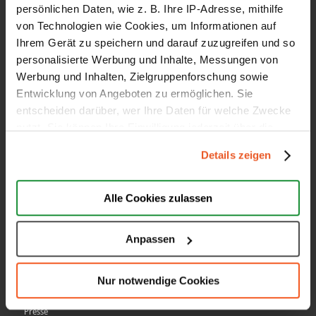
persönlichen Daten, wie z. B. Ihre IP-Adresse, mithilfe
Google Sterne
von Technologien wie Cookies, um Informationen auf
Ihrem Gerät zu speichern und darauf zuzugreifen und so
Top Auszeichnungen
personalisierte Werbung und Inhalte, Messungen von
Schlichtungsverfahren
Werbung und Inhalten, Zielgruppenforschung sowie
All-In-One Funktion
Entwicklung von Angeboten zu ermöglichen. Sie
entscheiden darüber, wer Ihre Daten für welche Zwecke
Preise & Leistungen
nutzt. Sie können Ihre Einwilligung jederzeit über die
Cookie-Erklärung oder durch Klicken auf das Privacy
Details zeigen
Trigger Symbol ändern oder widerrufen
AUBII GMBH
Wenn Sie es erlauben, würden wir auch gerne:
Alle Cookies zulassen
Informationen über Ihre geografische Lage erfassen,
Über uns
welche bis auf einige Meter genau sein können
Anpassen
Jobs
Ihr Gerät durch aktives Scannen nach bestimmten
Partner
Merkmalen (Fingerprinting) identifizieren
Nur notwendige Cookies
Erfahren Sie mehr darüber, wie Ihre persönlichen Daten
Kontakt
verarbeitet werden, und legen Sie Ihre Präferenzen im
Presse