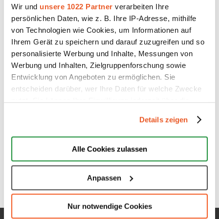
Wir und
unsere 1022 Partner
verarbeiten Ihre
persönlichen Daten, wie z. B. Ihre IP-Adresse, mithilfe
von Technologien wie Cookies, um Informationen auf
Ihrem Gerät zu speichern und darauf zuzugreifen und so
personalisierte Werbung und Inhalte, Messungen von
Werbung und Inhalten, Zielgruppenforschung sowie
Entwicklung von Angeboten zu ermöglichen. Sie
Willkommen auf dem Blog von
entscheiden darüber, wer Ihre Daten für welche Zwecke
AUSGEZEICHNET.ORG
nutzt. Sie können Ihre Einwilligung jederzeit über die
25. September 2017
Cookie-Erklärung oder durch Klicken auf das Privacy
Details zeigen
Trigger Symbol ändern oder widerrufen
Wenn wir uns mit dem Kaufverhalten in der Online-Welt
beschäftigen,…
Wenn Sie es erlauben, würden wir auch gerne:
Alle Cookies zulassen
Informationen über Ihre geografische Lage erfassen,
welche bis auf einige Meter genau sein können
Anpassen
Ihr Gerät durch aktives Scannen nach bestimmten
Merkmalen (Fingerprinting) identifizieren
Nur notwendige Cookies
Erfahren Sie mehr darüber, wie Ihre persönlichen Daten