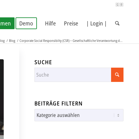
🇬🇧
hmen
Demo
Hilfe
Preise
| Login |
log
/
Blog
/
Corporate Social Responsibilty (CSR) – Gesellschaftliche Verantwortung d...
SUCHE
BEITRÄGE FILTERN
Beiträge
filtern