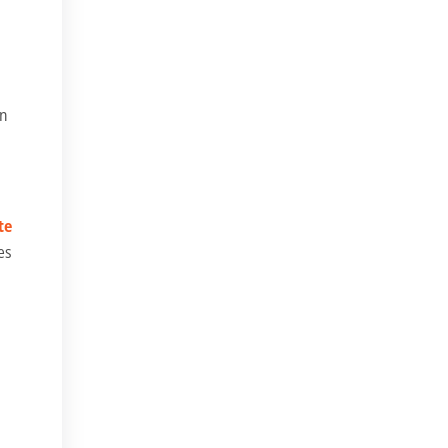
rn
te
es