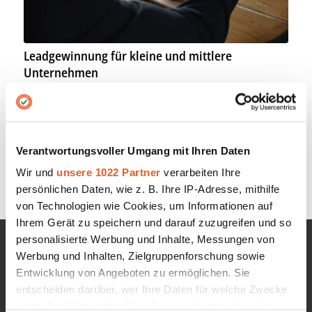
Leadgewinnung für kleine und mittlere
Unternehmen
17. April 2018
Die Leadgewinnung ist eine wichtige Voraussetzung für
die meisten…
Verantwortungsvoller Umgang mit Ihren Daten
Wir und
unsere 1022 Partner
verarbeiten Ihre
persönlichen Daten, wie z. B. Ihre IP-Adresse, mithilfe
von Technologien wie Cookies, um Informationen auf
Ihrem Gerät zu speichern und darauf zuzugreifen und so
personalisierte Werbung und Inhalte, Messungen von
Werbung und Inhalten, Zielgruppenforschung sowie
INFORMATIONEN
Entwicklung von Angeboten zu ermöglichen. Sie
entscheiden darüber, wer Ihre Daten für welche Zwecke
Google Sterne
nutzt. Sie können Ihre Einwilligung jederzeit über die