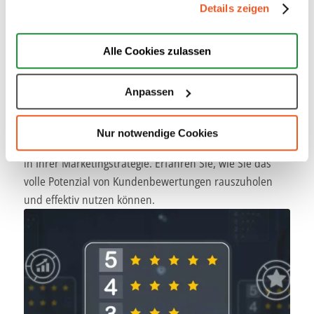
Details zeigen
Trigger Symbol ändern oder widerrufen
Wenn Sie es erlauben, würden wir auch gerne:
Alle Cookies zulassen
Informationen über Ihre geografische Lage erfassen,
Warum sind Bewertungen so wichtig? Mit
welche bis auf einige Meter genau sein können
Anpassen
Empfehlungsmarketing zum Erfolg
Ihr Gerät durch aktives Scannen nach bestimmten
Merkmalen (Fingerprinting) identifizieren
26. Juli 2023
Nur notwendige Cookies
Erfahren Sie mehr darüber, wie Ihre persönlichen Daten
Kundenbewertungen sind eine unschätzbare Währung
verarbeitet werden, und legen Sie Ihre Präferenzen im
in Ihrer Marketingstrategie. Erfahren Sie, wie Sie das
Abschnitt Einzelheiten
fest.
volle Potenzial von Kundenbewertungen rauszuholen
und effektiv nutzen können.
Wir verwenden Cookies, um Inhalte und Anzeigen zu
personalisieren, Funktionen für soziale Medien anbieten
zu können und die Zugriffe auf unsere Website zu
analysieren. Außerdem geben wir Informationen zu Ihrer
Verwendung unserer Website an unsere Partner für
soziale Medien, Werbung und Analysen weiter. Unsere
Partner führen diese Informationen möglicherweise mit