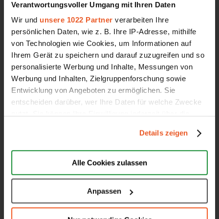
Google Sterne
Verantwortungsvoller Umgang mit Ihren Daten
Top Auszeichnungen
Wir und
unsere 1022 Partner
verarbeiten Ihre
persönlichen Daten, wie z. B. Ihre IP-Adresse, mithilfe
Schlichtungsverfahren
von Technologien wie Cookies, um Informationen auf
All-In-One Funktion
Ihrem Gerät zu speichern und darauf zuzugreifen und so
Preise & Leistungen
personalisierte Werbung und Inhalte, Messungen von
Werbung und Inhalten, Zielgruppenforschung sowie
Entwicklung von Angeboten zu ermöglichen. Sie
entscheiden darüber, wer Ihre Daten für welche Zwecke
nutzt. Sie können Ihre Einwilligung jederzeit über die
AUBII GMBH
Cookie-Erklärung oder durch Klicken auf das Privacy
Details zeigen
Trigger Symbol ändern oder widerrufen
Über uns
Jobs
Wenn Sie es erlauben, würden wir auch gerne:
Alle Cookies zulassen
Partner
Informationen über Ihre geografische Lage erfassen,
welche bis auf einige Meter genau sein können
Kontakt
Anpassen
Ihr Gerät durch aktives Scannen nach bestimmten
Presse
Merkmalen (Fingerprinting) identifizieren