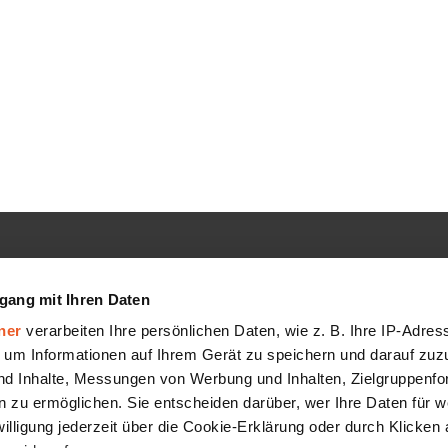
GMBH
SERVICE
gang mit Ihren Daten
Hilfe-Center
ner
verarbeiten Ihre persönlichen Daten, wie z. B. Ihre IP-Adress
FAQ
 um Informationen auf Ihrem Gerät zu speichern und darauf zuz
nd Inhalte, Messungen von Werbung und Inhalten, Zielgruppenf
AGB
 zu ermöglichen. Sie entscheiden darüber, wer Ihre Daten für 
Datenschutz
willigung jederzeit über die Cookie-Erklärung oder durch Klicken