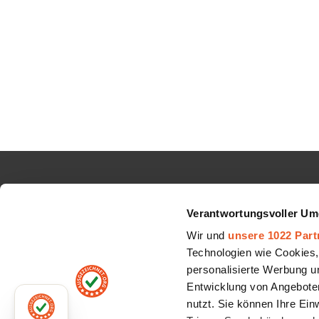
INFORMATIONEN
AUBII 
Verantwortungsvoller Um
Google Sterne
Über uns
Wir und
unsere 1022 Part
Top Auszeichnungen
Jobs
Technologien wie Cookies,
personalisierte Werbung u
Schlichtungsverfahren
Partner
Entwicklung von Angeboten
All-In-One Funktion
Kontakt
nutzt. Sie können Ihre Ein