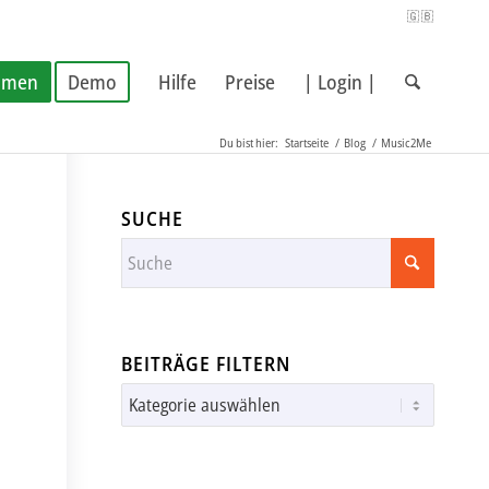
🇬🇧
hmen
Demo
Hilfe
Preise
| Login |
Du bist hier:
Startseite
/
Blog
/
Music2Me
SUCHE
BEITRÄGE FILTERN
Beiträge
filtern