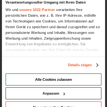
Google Sterne
Verantwortungsvoller Umgang mit Ihren Daten
Top Auszeichnungen
Wir und
unsere 1022 Partner
verarbeiten Ihre
persönlichen Daten, wie z. B. Ihre IP-Adresse, mithilfe
Schlichtungsverfahren
von Technologien wie Cookies, um Informationen auf
All-In-One Funktion
Ihrem Gerät zu speichern und darauf zuzugreifen und so
Preise & Leistungen
personalisierte Werbung und Inhalte, Messungen von
Werbung und Inhalten, Zielgruppenforschung sowie
Entwicklung von Angeboten zu ermöglichen. Sie
entscheiden darüber, wer Ihre Daten für welche Zwecke
nutzt. Sie können Ihre Einwilligung jederzeit über die
AUBII GMBH
Cookie-Erklärung oder durch Klicken auf das Privacy
Details zeigen
Trigger Symbol ändern oder widerrufen
Über uns
Jobs
Wenn Sie es erlauben, würden wir auch gerne:
Alle Cookies zulassen
Partner
Informationen über Ihre geografische Lage erfassen,
welche bis auf einige Meter genau sein können
Kontakt
Anpassen
Ihr Gerät durch aktives Scannen nach bestimmten
Presse
Merkmalen (Fingerprinting) identifizieren