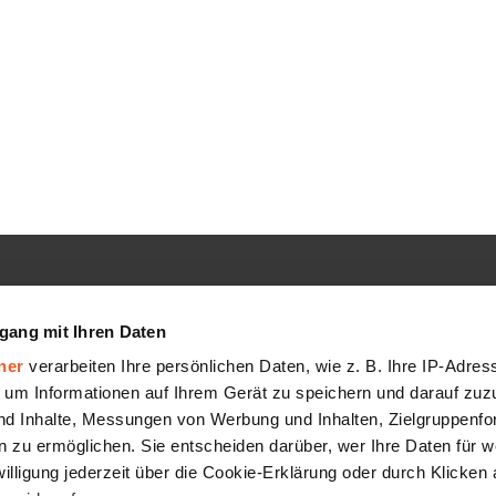
GMBH
SERVICE
gang mit Ihren Daten
Hilfe-Center
ner
verarbeiten Ihre persönlichen Daten, wie z. B. Ihre IP-Adress
FAQ
 um Informationen auf Ihrem Gerät zu speichern und darauf zuz
nd Inhalte, Messungen von Werbung und Inhalten, Zielgruppenf
AGB
 zu ermöglichen. Sie entscheiden darüber, wer Ihre Daten für 
Datenschutz
willigung jederzeit über die Cookie-Erklärung oder durch Klicken