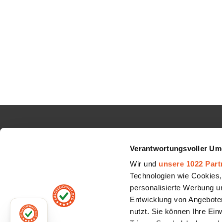
INFORMATIONEN
AUBII 
Verantwortungsvoller Um
Google Sterne
Über uns
Wir und
unsere 1022 Part
Top Auszeichnungen
Jobs
Technologien wie Cookies,
personalisierte Werbung u
Schlichtungsverfahren
Partner
Entwicklung von Angeboten
All-In-One Funktion
Kontakt
nutzt. Sie können Ihre Ein