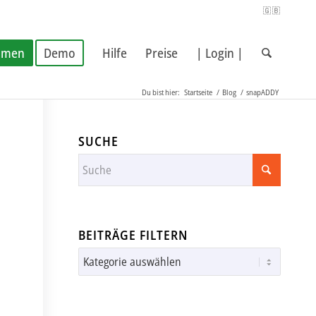
🇬🇧
hmen
Demo
Hilfe
Preise
| Login |
Du bist hier:
Startseite
/
Blog
/
snapADDY
SUCHE
BEITRÄGE FILTERN
Beiträge
filtern